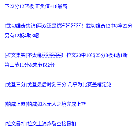
下22分12篮板 正负值+18最高
[武切维奇集锦]两双还是稳！武切维奇12中8拿22分
另有12板4助3帽
[拉文集锦]不太稳！拉文20中10得25分8板4助1断
第三节11分&末节仅2分
[戈登三分]戈登最后时刻三分 几乎为比赛盖棺定论
[帕威上篮]帕威如入无人之境完成上篮
[拉文暴扣]拉文上演炸裂空接暴扣