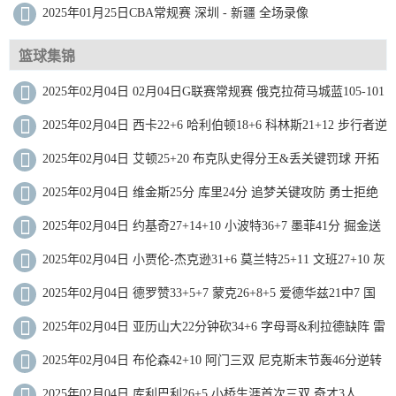
2025年01月25日CBA常规赛 深圳 - 新疆 全场录像
篮球集锦
2025年02月04日 02月04日G联赛常规赛 俄克拉荷马城蓝105-101
南湾湖人 全场集锦
2025年02月04日 西卡22+6 哈利伯顿18+6 科林斯21+12 步行者逆
转爵士迎4连胜
2025年02月04日 艾顿25+20 布克队史得分王&丢关键罚球 开拓
者加时再胜太阳
2025年02月04日 维金斯25分 库里24分 追梦关键攻防 勇士拒绝
魔术逆转
2025年02月04日 约基奇27+14+10 小波特36+7 墨菲41分 掘金送
鹈鹕6连败
2025年02月04日 小贾伦-杰克逊31+6 莫兰特25+11 文班27+10 灰
熊三杀马刺
2025年02月04日 德罗赞33+5+7 蒙克26+8+5 爱德华兹21中7 国
王力克森林狼
2025年02月04日 亚历山大22分钟砍34+6 字母哥&利拉德缺阵 雷
霆送雄鹿4连败
2025年02月04日 布伦森42+10 阿门三双 尼克斯末节轰46分逆转
送火箭三连败
2025年02月04日 库利巴利26+5 小桥生涯首次三双 奇才3人