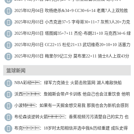
20+送黄蜂5连败
2025年02月04日 吹杨绝杀&34+9 CC30+6+14 老鹰7人上双险胜
活塞止8连败
2025年02月03日 小杰克逊37+5 字母哥30+11+7 灰熊3人20+力克
雄鹿近8战7胜
2025年02月03日 塔图姆35+7+11 杰伦-布朗21+10 马克西34+6 绿
军26分逆转76人
2025年02月03日 CC22+15 杜伦21+13 武切维奇20+10+10 活塞力
擒公牛
2025年02月03日 梅里尔9记三分 莫布里22+11 骑士8人上双43分
大胜残阵独行侠
篮球新闻
NBA彩经：绿军力克骑士 火箭击败篮网 湖人难敌快船
沃西：詹姆斯会带卢卡训练 他自己也会注重饮食 他明
白自己的处境
小波特：如果有一天掘金想交易我 那我也会为新机会感到
兴奋
布伦森谈逆转火箭：香蕉视频污污清楚自己的实力 也
不会就此放弃
布克：18岁时太阳相信并选中我&历经重建 成队史得