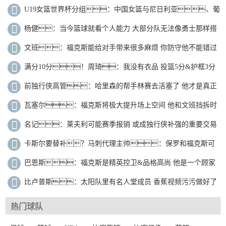
分王意味着一切
U19女篮世界杯分组：中国女篮与尼日利亚、葡
萄牙、加拿大同分B组
杨健：当今篮球就看个人能力 大部分队无法像勇士那样搭
建体系
文班：福克斯能给对手带来很多麻烦 你防守他不能错过
任何一秒
满分10分！周琦：我没有衣品 投篮5分&护框3分
脾气-1分
前独行侠高管：哈里森的帮手林赛去活塞了 他才是真正
懂球的那个
瓦塞尔：福克斯将极大提升场上空间 他和文班挡拆时
对手去防谁呢
名记：莱夫利可能赛季报销 或成独行侠补强的重要交易
筹码
卡斯尔要替补？马刺代理主帅：保罗和福克斯可
以在首发阵容共存
巴恩斯：福克斯是精英控卫&品格高尚 他是一个顾家
的好男人
比卢普斯：太阳队里有名人堂成员 香蕉视频污污做好了
与他们激战的准备
热门球队