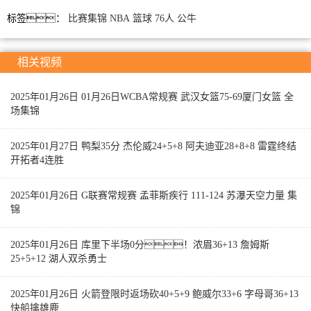
标签：
比赛集锦
NBA
篮球
76人
公牛
相关视频
2025年01月26日 01月26日WCBA常规赛 武汉女篮75-69厦门女篮 全
场集锦
2025年01月27日 鸭梨35分 杰伦威24+5+8 阿夫迪亚28+8+8 雷霆终结
开拓者4连胜
2025年01月26日 G联赛常规赛 孟菲斯疾行 111-124 苏瀑天空力量 集
锦
2025年01月26日 库里下半场0分！浓眉36+13 詹姆斯
25+5+12 湖人双杀勇士
2025年01月26日 火箭登限时返场砍40+5+9 鲍威尔33+6 字母哥36+13
快船擒雄鹿