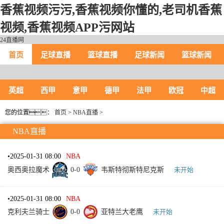
香蕉视频污污,香蕉视频你懂的,老司机香蕉
视频,香蕉视频APP污网站
24直播网
首页
足球直播
篮球直播
足球新闻
篮球新闻
英超
西甲
意甲
德甲
法甲
欧冠
中超
您的位置：
首页
>
NBA直播
>
NBA直播
•
2025-01-31 08:00
NBA
奥西奥拉魔术
0
-
0
韦斯特彻斯特尼克斯
未开始
•
2025-01-31 08:00
NBA
克利夫兰骑士
0
-
0
亚特兰大老鹰
未开始