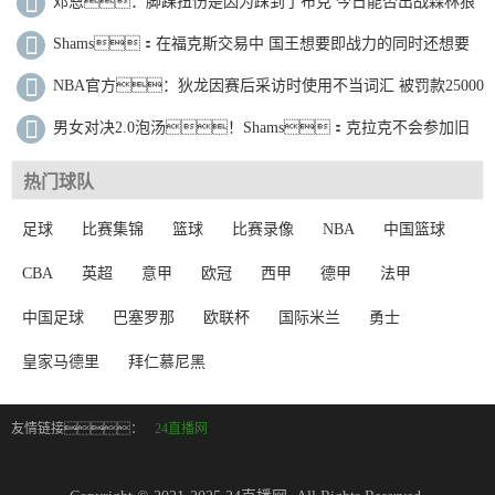
邓恩：脚踝扭伤是因为踩到了布克 今日能否出战森林狼
要听教练的
Shams：在福克斯交易中 国王想要即战力的同时还想要
选秀资产
NBA官方：狄龙因赛后采访时使用不当词汇 被罚款25000
美元
男女对决2.0泡汤！Shams：克拉克不会参加旧
金山全明星三分大赛
热门球队
足球
比赛集锦
篮球
比赛录像
NBA
中国篮球
CBA
英超
意甲
欧冠
西甲
德甲
法甲
中国足球
巴塞罗那
欧联杯
国际米兰
勇士
皇家马德里
拜仁慕尼黑
友情链接：
24直播网