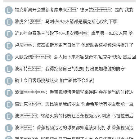
福克斯离开会重新考虑未来？德罗赞：是的 我剩
下的时间不多了
雅虎名记：马刺/热火/火箭都是福克斯心仪的下家
近10年单赛季三节砍下40+场次榜：库里第一&2次入围 哈
登第二
卢尼：波杰姆斯基更有自信了 他帮助香蕉视频污污提升了
节奏
大腿受伤！湖人接下来将客战奇才/尼克斯/快船 然后回
主场打勇士
波斯特：我得控制自己的犯规 打出更加稳健的防守
骑士今日客场挑战热火 加兰轮休不会出战
波津：香蕉视频污污能迎来连胜 会在恰当的时候达
到状态巅峰
雷迪克：恩比德是我的朋友 你会希望所有朋友都能一直
保持健康
波津：输给火箭的比赛让香蕉视频污污刺痛 马祖拉赛后
第一时间就揽责
波津：香蕉视频污污的球员都知道该如何打球 香蕉视频污
污还需要进一步做好沟通