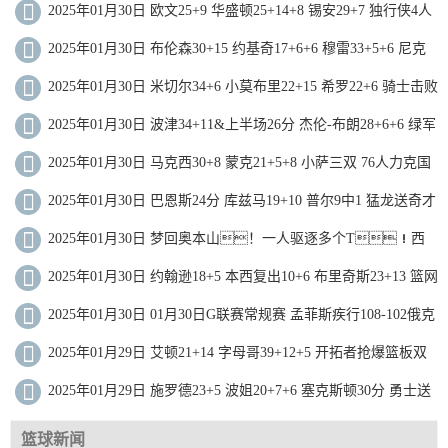
12助 快船复仇马刺！
2025年01月30日 欧文25+9 华盛顿25+14+8 锡安29+7 独行侠4人
20+送鹈鹕4连败
2025年01月30日 布伦森30+15 约基奇17+6+6 穆雷33+5+6 尼克
斯送掘金3连败
2025年01月30日 米切尔34+6 小莫布里22+15 希罗22+6 骑士击败
热火
2025年01月30日 波津34+11&上半场26分 杰伦-布朗28+6+6 绿军
轻取公牛
2025年01月30日 马克西30+8 蒙克21+5+8 小萨三双 76人力克国
王迎4连胜
2025年01月30日 巴恩斯24分 库兹马19+10 普尔9中1 猛龙送奇才
15连败
2025年01月30日 梦回奥本山！一人驱逐多个T！西
卡37分 步行者送活塞三连败
2025年01月30日 约翰逊18+5 本西复出10+6 布里奇斯23+13 篮网
胜黄蜂止7连败
2025年01月30日 01月30日G联赛常规赛 孟菲斯疾行108-102俄克
拉荷马城蓝 全场集锦
2025年01月29日 艾顿21+14 字母哥39+12+5 开拓者抢爆篮板双
杀雄鹿
2025年01月29日 施罗德23+5 波姐20+7+6 塞克斯顿30分 勇士送
爵士7连败
篮球新闻