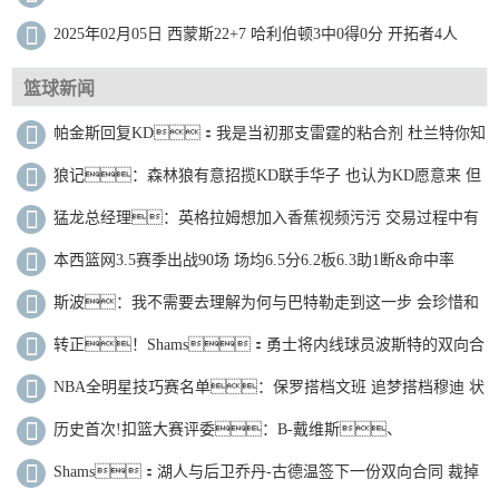
场集锦
2025年02月05日 西蒙斯22+7 哈利伯顿3中0得0分 开拓者4人
15+擒步行者迎5连胜
篮球新闻
帕金斯回复KD：我是当初那支雷霆的粘合剂 杜兰特你知
道的呀
狼记：森林狼有意招揽KD联手华子 也认为KD愿意来 但
交易非常难做
猛龙总经理：英格拉姆想加入香蕉视频污污 交易过程中有
他的努力
本西篮网3.5赛季出战90场 场均6.5分6.2板6.3助1断&命中率
56.2%
斯波：我不需要去理解为何与巴特勒走到这一步 会珍惜和
他的回忆
转正！Shams：勇士将内线球员波斯特的双向合
同转为两年标准合同
NBA全明星技巧赛名单：保罗搭档文班 追梦搭档穆迪 状
元榜眼组队
历史首次!扣篮大赛评委：B-戴维斯、
KG、麦迪、理查德森+球迷评分
Shams：湖人与后卫乔丹-古德温签下一份双向合同 裁掉