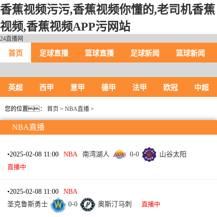
香蕉视频污污,香蕉视频你懂的,老司机香蕉
视频,香蕉视频APP污网站
24直播网
首页
足球直播
篮球直播
足球新闻
篮球新闻
英超
西甲
意甲
德甲
法甲
欧冠
中超
您的位置：
首页
>
NBA直播
>
NBA直播
•
2025-02-08 11:00
NBA
南湾湖人
0
-
0
山谷太阳
直播中
•
2025-02-08 11:00
NBA
圣克鲁斯勇士
0
-
0
奥斯汀马刺
直播中