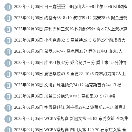
国王不敌魔术
2025年02月06日 日三崩！亚历山大50+8 比尔25+6 KD缺阵
雷霆大胜太阳
2025年02月06日 约基奇38+8+10 波特39+12 锡安28+6 掘金送鹈
鹕7连败
2025年02月06日 库利巴利三双 K-约翰逊25分 奇才7人上双拆穿
篮网取3连胜
2025年02月06日 小杰克逊32+5 莫兰特26+5 灰熊25个前场板大
胜猛龙近11战10胜
2025年02月06日 希罗30+7+7 马克西31分 乔治11中3 热火3人
20+力克76人
2025年02月06日 库里31投32分 乔治制胜三分 爵士末节3分钟导
演18-4逆转勇士
2025年02月06日 爱德华兹49+9 里德22+10+6 森林狼力擒7人上
双的公牛
2025年02月06日 文班罚球准绝杀24+12 福克斯首秀24+13 杨
32+12 马刺险胜老鹰
2025年02月06日 加兰三分绝杀！莫布里30+9+7+4帽
CC38+7+9+4断 骑士险胜活塞
2025年02月06日 字母哥缺阵 利拉德29+12 波蒂斯23+17 雄鹿击
败黄蜂止4连败
2025年02月05日 WCBA常规赛 新疆女篮 66-83 东莞女篮 全场集
锦
2025年02月05日 WCBA常规赛 四川女篮 120-70 石家庄女篮 全