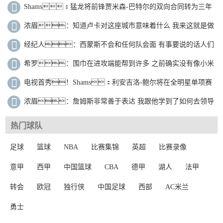
特拉奥雷
Shams：猛龙将前锋贾米森-巴特尔的双向合同转为三年
标准合同
浓眉：知道卢卡对这座城市意味着什么 我来这就是做
好该做的事情
经纪人：西蒙斯不会和任何队会面 有事要说的话人们
都会知道
希罗：围巾在进攻端能帮到许多 之前确实没有像小米
切尔这种球员
电视首秀！Shams：利安吉洛-鲍尔将在全明星单项赛
当日进行表演
浓眉：詹姆斯非常善于表达 我跟他学到了如何去领导
一支球队
热门球队
足球
篮球
NBA
比赛集锦
英超
比赛录像
意甲
西甲
中国篮球
CBA
德甲
湖人
法甲
转会
欧冠
独行侠
中国足球
西部
AC米兰
勇士