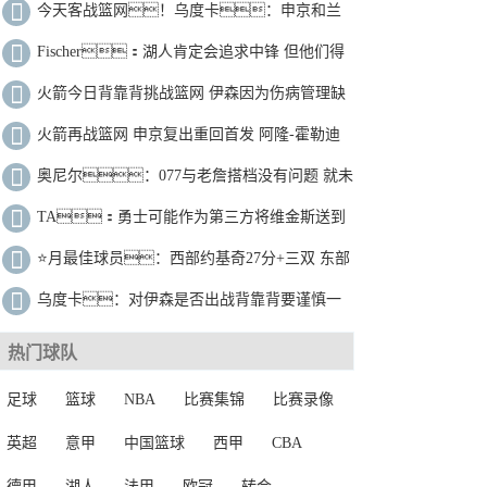
尔顿大概率出战
今天客战篮网！乌度卡：申京和兰
代尔赛前决定是否出战比赛
Fischer：湖人肯定会追求中锋 但他们得
不到最想要的凯斯勒或特纳
火箭今日背靠背挑战篮网 伊森因为伤病管理缺
阵
火箭再战篮网 申京复出重回首发 阿隆-霍勒迪
进入首发阵容
奥尼尔：077与老詹搭档没有问题 就未
来两年讲独行侠会是交易赢家
TA：勇士可能作为第三方将维金斯送到
热火 达成巴特勒去太阳交易
⭐️月最佳球员：西部约基奇27分+三双 东部
字母哥30+13+5！
乌度卡：对伊森是否出战背靠背要谨慎一
些 香蕉视频污污力求明智行事
热门球队
足球
篮球
NBA
比赛集锦
比赛录像
英超
意甲
中国篮球
西甲
CBA
德甲
湖人
法甲
欧冠
转会