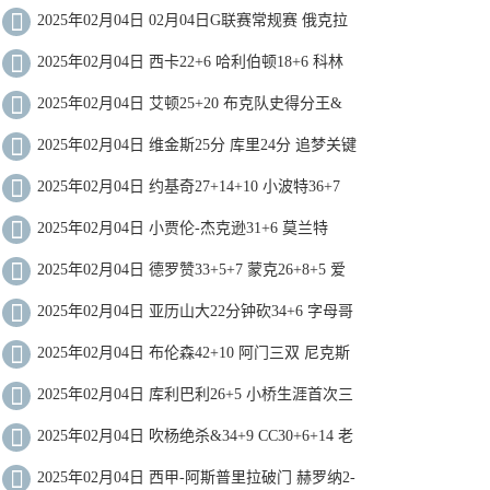
2025年02月04日 02月04日G联赛常规赛 俄克拉
荷马城蓝105-101南湾湖人 全场集锦
2025年02月04日 西卡22+6 哈利伯顿18+6 科林
斯21+12 步行者逆转爵士迎4连胜
2025年02月04日 艾顿25+20 布克队史得分王&
丢关键罚球 开拓者加时再胜太阳
2025年02月04日 维金斯25分 库里24分 追梦关键
攻防 勇士拒绝魔术逆转
2025年02月04日 约基奇27+14+10 小波特36+7
墨菲41分 掘金送鹈鹕6连败
2025年02月04日 小贾伦-杰克逊31+6 莫兰特
25+11 文班27+10 灰熊三杀马刺
2025年02月04日 德罗赞33+5+7 蒙克26+8+5 爱
德华兹21中7 国王力克森林狼
2025年02月04日 亚历山大22分钟砍34+6 字母哥
&利拉德缺阵 雷霆送雄鹿4连败
2025年02月04日 布伦森42+10 阿门三双 尼克斯
末节轰46分逆转送火箭三连败
2025年02月04日 库利巴利26+5 小桥生涯首次三
双 奇才3人20+送黄蜂5连败
2025年02月04日 吹杨绝杀&34+9 CC30+6+14 老
鹰7人上双险胜活塞止8连败
2025年02月04日 西甲-阿斯普里拉破门 赫罗纳2-